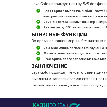
Lava Gold использует сетку 5×5 без фик
Кластерная выплата:
любой кластер 
выигравшие символы исчезают, а новы
Lava Meter:
за каждый кластер выигры
Автоигра:
до 100 автоспинов с настро
БОНУСНЫЕ ФУНКЦИИ
Во время основной игры и бесплатных 
Volcanic Wilds:
появляются случайно н
Множители:
при каскаде лавовых сим
Free Spins:
после заполнения Lava Met
ЗАКЛЮЧЕНИЕ
Lava Gold подойдёт тем, кто ценит ди
выплаты и лавовая аварию создают затя
бесплатных спинов делает слот подходя