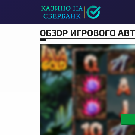
ОБЗОР ИГРОВОГО АВ