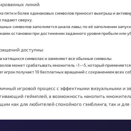
сированных линий:
из пяти и более одинаковых символов приносит выигрыш и активир
е падают сверху.
шных символов заполняется шкала лавы; по её заполнении запус
йками остановки при достижении заданного уровня прибыли или у
вращений доступны:
а катящихся символах и заменяют все обычные символы.
волов может срабатывать множитель ×1–×5, который применяется
er игрок получает 10 бесплатных вращений с сохранением всех 
намичный игровой процесс с эффектными визуальными и 
гивающий геймплей, а возможность накопить множители 
щим как для любителей спокойного гэмблинга, так и для 